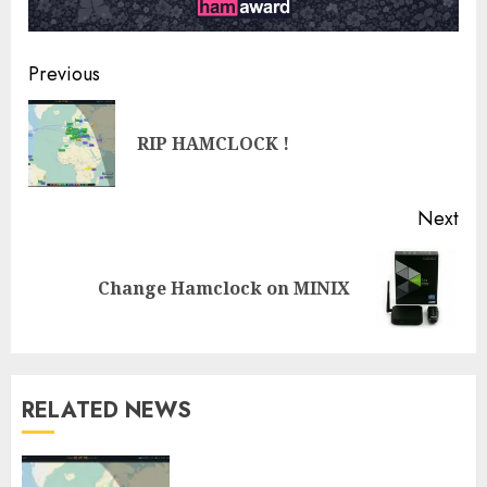
Post
Previous
navigation
Pre
RIP HAMCLOCK !
pos
Next
Next
Change Hamclock on MINIX
post:
RELATED NEWS