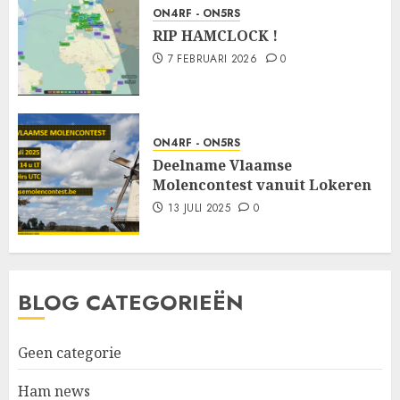
ON4RF - ON5RS
RIP HAMCLOCK !
7 FEBRUARI 2026
0
ON4RF - ON5RS
Deelname Vlaamse
Molencontest vanuit Lokeren
13 JULI 2025
0
BLOG CATEGORIEËN
Geen categorie
Ham news