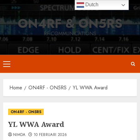
Skip
Dutch
to
ON4RF & ON5RS
content
RF-COMMUNICATIONS
Primary
Menu
Home
ON4RF - ON5RS
YL WWA Award
ON4RF - ON5RS
YL WWA Award
NIMDA
10 FEBRUARI 2026