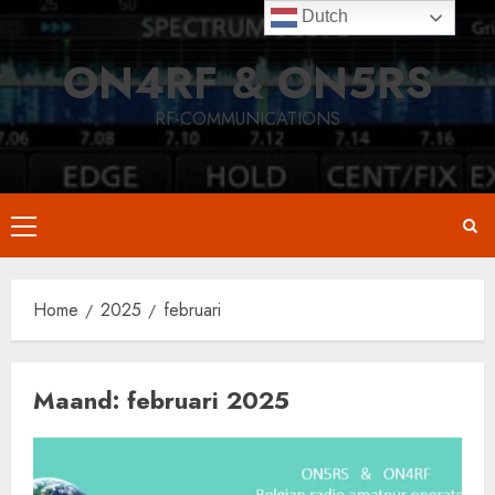
Skip
Dutch
to
ON4RF & ON5RS
content
RF-COMMUNICATIONS
Primary
Menu
Home
2025
februari
Maand:
februari 2025