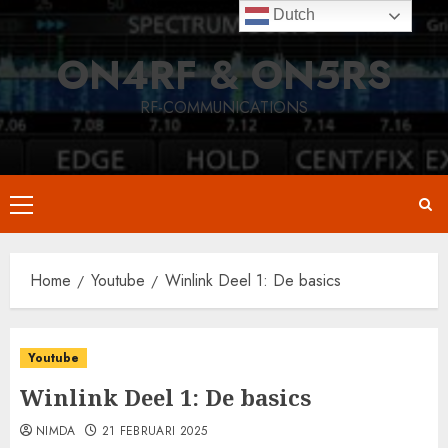
Skip
Dutch
to
ON4RF & ON5RS
content
RF-COMMUNICATIONS
Primary
Menu
Home
Youtube
Winlink Deel 1: De basics
Youtube
Winlink Deel 1: De basics
NIMDA
21 FEBRUARI 2025