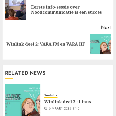
navigation
Eerste info-sessie over
Pr
Noodcommunicatie is een succes
po
Next
Next
Winlink deel 2: VARA FM en VARA HF
post:
RELATED NEWS
Youtube
Winlink deel 3 : Linux
6 MAART 2025
0