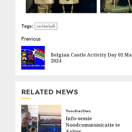
Tags:
rechterbalk
Post
Previous
navigation
Belgian Castle Activity Day 01 Ma
2024
RELATED NEWS
Voordrachten
Info-sessie
Noodcommunicatie te
Aalter