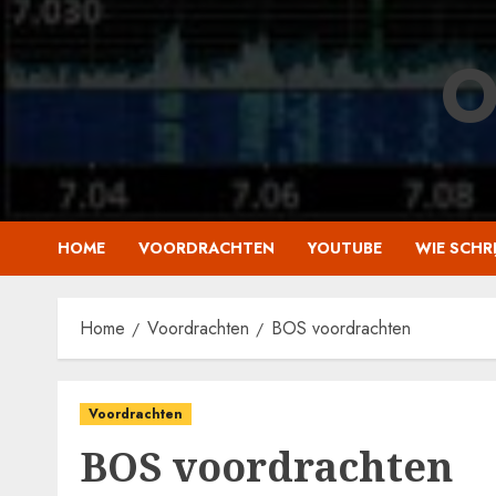
Skip
to
O
content
HOME
VOORDRACHTEN
YOUTUBE
WIE SCHRI
Home
Voordrachten
BOS voordrachten
Voordrachten
BOS voordrachten