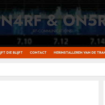
N4RF & ON5
RF-COMMUNICATIONS
JFT DIE BLIJFT
CONTACT
HERINSTALLEREN VAN DE TRA