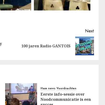
Next
y
Previous
Next
100 jaren Radio GANTOIS
post:
post:
Ham news
Voordrachten
Eerste info-sessie over
Noodcommunicatie is een
succes